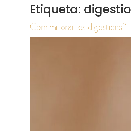
Etiqueta:
digestio
Com millorar les digestions?