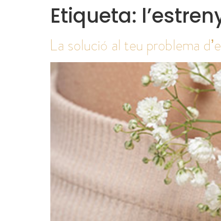
Etiqueta:
l’estren
La solució al teu problema d’