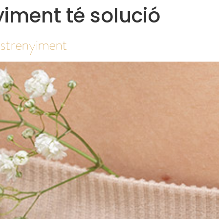
yiment té solució
estrenyiment