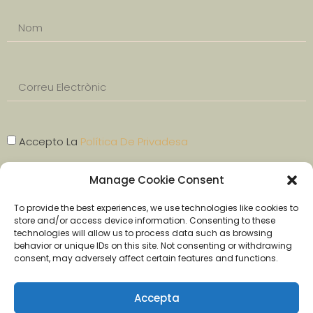
Accepto La
Política De Privadesa
Manage Cookie Consent
SUBSCRIURE'M
To provide the best experiences, we use technologies like cookies to
store and/or access device information. Consenting to these
technologies will allow us to process data such as browsing
behavior or unique IDs on this site. Not consenting or withdrawing
consent, may adversely affect certain features and functions.
Avís legal
Accepta
Politica de privacitat