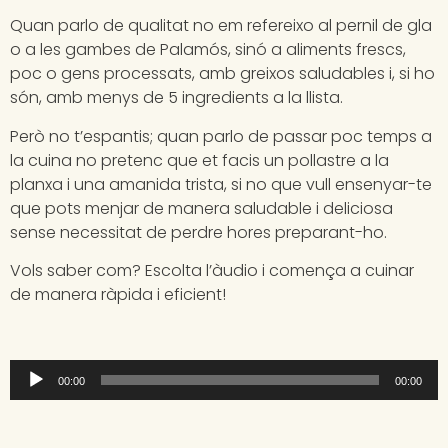
Quan parlo de qualitat no em refereixo al pernil de gla
o a les gambes de Palamós, sinó a aliments frescs,
poc o gens processats, amb greixos saludables i, si ho
són, amb menys de 5 ingredients a la llista.
Però no t’espantis; quan parlo de passar poc temps a
la cuina no pretenc que et facis un pollastre a la
planxa i una amanida trista, si no que vull ensenyar-te
que pots menjar de manera saludable i deliciosa
sense necessitat de perdre hores preparant-ho.
Vols saber com? Escolta l’àudio i comença a cuinar
de manera ràpida i eficient!
Reproductor
00:00
00:00
de
audio