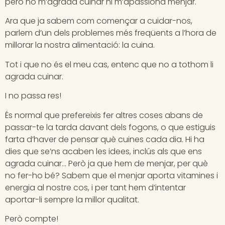
però no m’agrada cuinar ni m’apassiona menjar.
Ara que ja sabem com començar a cuidar-nos,
parlem d’un dels problemes més freqüents a l’hora de
millorar la nostra alimentació: la cuina.
Tot i que no és el meu cas, entenc que no a tothom li
agrada cuinar.
I no passa res!
És normal que prefereixis fer altres coses abans de
passar-te la tarda davant dels fogons, o que estiguis
farta d’haver de pensar què cuines cada dia. Hi ha
dies que se’ns acaben les idees, inclús als que ens
agrada cuinar… Però ja que hem de menjar, per què
no fer-ho bé? Sabem que el menjar aporta vitamines i
energia al nostre cos, i per tant hem d’intentar
aportar-li sempre la millor qualitat.
Però compte!