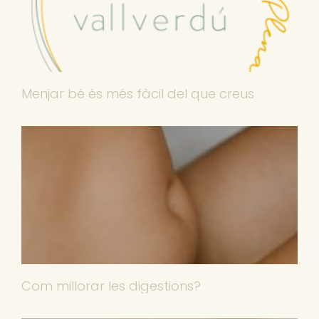
Menjar bé és més fàcil del que creus
Com millorar les digestions?