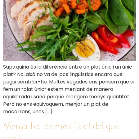
Saps quina és la diferència entre un plat únic i un únic
plat? No, això no va de jocs lingüístics encara que
pugui semblar-ho. Moltes vegades ens pensem que si
fem un “plat únic” estem menjant de manera
equilibrada i sana perquè mengem menys quantitat.
Però no ens equivoquem, menjar un plat de
macarrons, unes […]
Menjar bé és més fàcil del que
creus