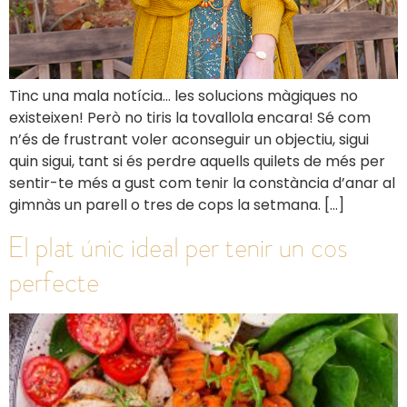
Tinc una mala notícia… les solucions màgiques no
existeixen! Però no tiris la tovallola encara! Sé com
n’és de frustrant voler aconseguir un objectiu, sigui
quin sigui, tant si és perdre aquells quilets de més per
sentir-te més a gust com tenir la constància d’anar al
gimnàs un parell o tres de cops la setmana. […]
El plat únic ideal per tenir un cos
perfecte