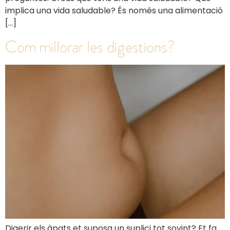
implica una vida saludable? És només una alimentació
[…]
Com millorar les digestions?
Digerir els àpats et suposa un suplici tot sovint? Et fa